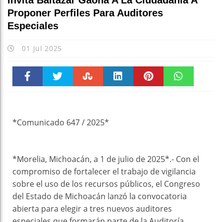
Invita Baltazar Gaona A La Ciudadanía A
Proponer Perfiles Para Auditores
Especiales
01 Jul 2025
Faceboo
Twitter
Stumble
linkedin
Pinteres
WhatsAp
k
t
pt
*Comunicado 647 / 2025*
*Morelia, Michoacán, a 1 de julio de 2025*.- Con el
compromiso de fortalecer el trabajo de vigilancia
sobre el uso de los recursos públicos, el Congreso
del Estado de Michoacán lanzó la convocatoria
abierta para elegir a tres nuevos auditores
especiales que formarán parte de la Auditoría