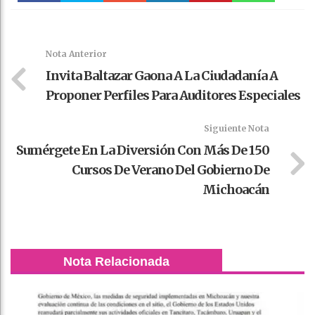
Faceboo
Twitter
Stumble
linkedin
Pinteres
WhatsAp
k
t
pt
Nota Anterior
Invita Baltazar Gaona A La Ciudadanía A
Proponer Perfiles Para Auditores Especiales
Siguiente Nota
Sumérgete En La Diversión Con Más De 150
Cursos De Verano Del Gobierno De
Michoacán
Nota Relacionada