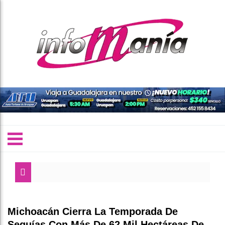
Michoacán Cierra La Temporada De
Sequías Con Más De 62 Mil Hectáreas De