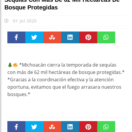
Bosque Protegidas
01 Jul 2025
Faceboo
Twitter
Stumble
linkedin
Pinteres
WhatsAp
k
t
pt
*Michoacán cierra la temporada de sequías
con más de 62 mil hectáreas de bosque protegidas.*
*Gracias a la coordinación efectiva y la atención
oportuna, evitamos que el fuego arrasara nuestros
bosques.*