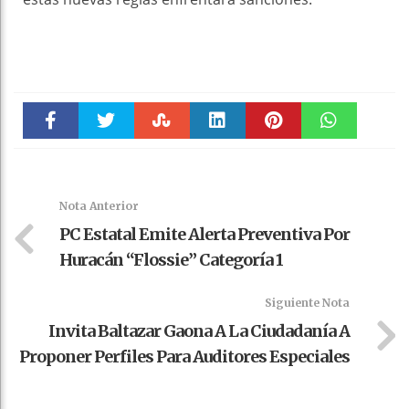
Faceboo
Twitter
Stumble
linkedin
Pinteres
WhatsAp
k
t
pt
Nota Anterior
PC Estatal Emite Alerta Preventiva Por
Huracán “Flossie” Categoría 1
Siguiente Nota
Invita Baltazar Gaona A La Ciudadanía A
Proponer Perfiles Para Auditores Especiales