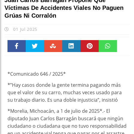
Juan Carlos Barragán Propone Que
Víctimas De Accidentes Viales No Paguen
Grúas Ni Corralón
01 Jul 2025
Faceboo
Twitter
Stumble
linkedin
Pinteres
WhatsAp
k
t
pt
*Comunicado 646 / 2025*
*”Hay casos donde la gente termina pagando más
que el valor de su carro, muchas veces usado para
su trabajo diario. Es una doble injusticia”, insistió
*Morelia, Michoacán, a 1 de julio de 2025*.- El
diputado Juan Carlos Barragán buscará que ningún
ciudadano o ciudadana que no tuvo responsabilidad
en un accidente vial tenga que pagar por el arrastre