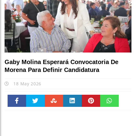
E
Gaby Molina Esperará Convocatoria De
Morena Para Definir Candidatura
18 May 2026
Faceboo
Twitter
Stumble
linkedin
Pinteres
WhatsAp
k
t
pt