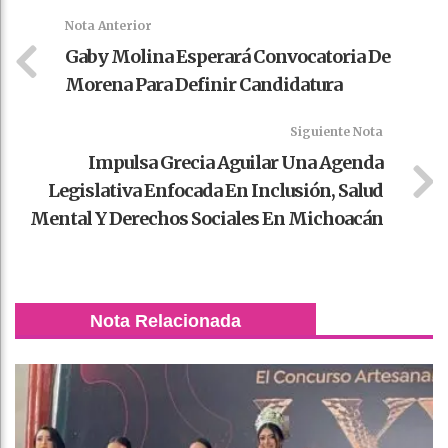
k
t
pt
Nota Anterior
Gaby Molina Esperará Convocatoria De
Morena Para Definir Candidatura
Siguiente Nota
Impulsa Grecia Aguilar Una Agenda
Legislativa Enfocada En Inclusión, Salud
Mental Y Derechos Sociales En Michoacán
Nota Relacionada