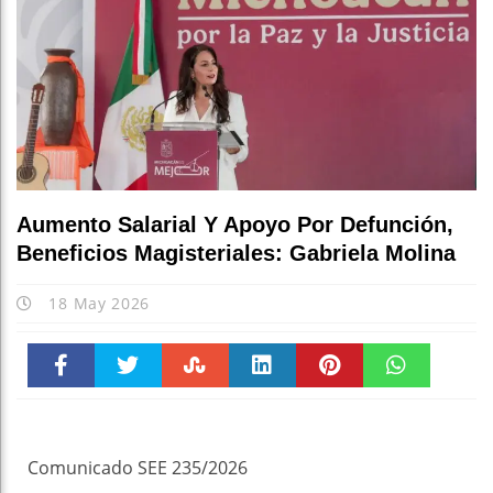
Aumento Salarial Y Apoyo Por Defunción,
Beneficios Magisteriales: Gabriela Molina
18 May 2026
Faceboo
Twitter
Stumble
linkedin
Pinteres
WhatsAp
k
t
pt
Comunicado SEE 235/2026