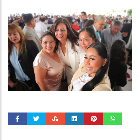
Faceboo
Twitter
Stumble
linkedin
Pinteres
WhatsAp