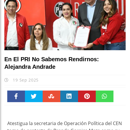
En El PRI No Sabemos Rendirnos:
Alejandra Andrade
19 Sep 2025
Faceboo
Twitter
Stumble
linkedin
Pinteres
WhatsAp
k
t
pt
Atestigua la secretaria de Operación Política del CEN