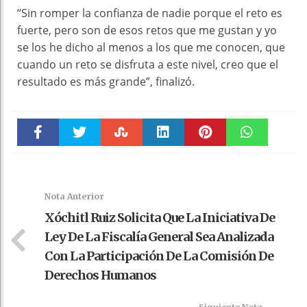
“Sin romper la confianza de nadie porque el reto es
fuerte, pero son de esos retos que me gustan y yo
se los he dicho al menos a los que me conocen, que
cuando un reto se disfruta a este nivel, creo que el
resultado es más grande”, finalizó.
Faceboo
Twitter
Stumble
linkedin
Pinteres
WhatsAp
k
t
pt
Nota Anterior
Xóchitl Ruiz Solicita Que La Iniciativa De
Ley De La Fiscalía General Sea Analizada
Con La Participación De La Comisión De
Derechos Humanos