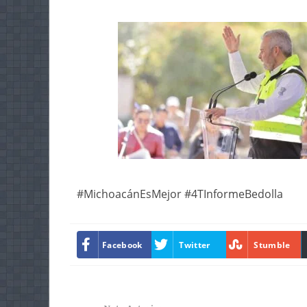
#MichoacánEsMejor #4TInformeBedolla
Facebook
Twitter
Stumble