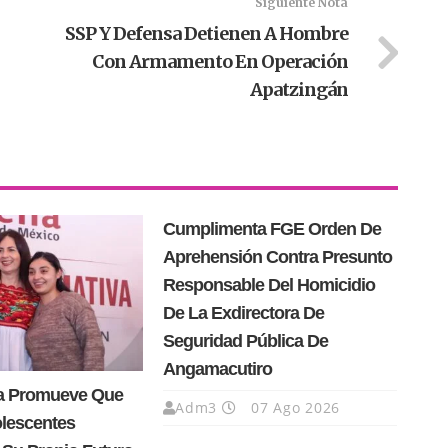
Siguiente Nota
SSP Y Defensa Detienen A Hombre
Con Armamento En Operación
Apatzingán
Cumplimenta FGE Orden De
Aprehensión Contra Presunto
Responsable Del Homicidio
De La Exdirectora De
Seguridad Pública De
Angamacutiro
a Promueve Que
Adm3
07 Ago 2026
olescentes