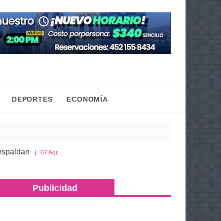
DEPORTES
ECONOMÍA
Gaby Molina promueve que niñas y adolescentes con
7 Ago 2026
ra más de 500 dosis de metanfetamina y máquinas tragamonedas 
Publicidad