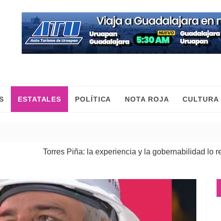
S
ESTATALES
POLÍTICA
NOTA ROJA
CULTURA
Torres Piña: la experiencia y la gobernabilidad lo respaldan
| 0
Fiscalía General ejecuta cateos en Morelia y Pátzcuaro; asegu