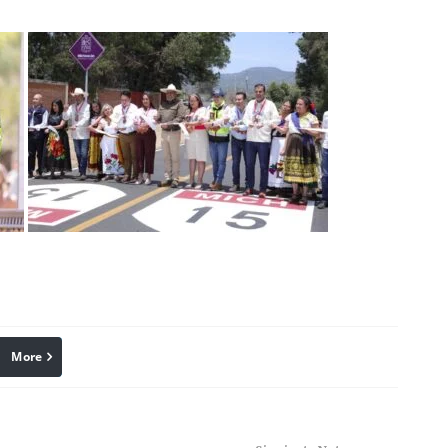
More
linkedin
Pinterest