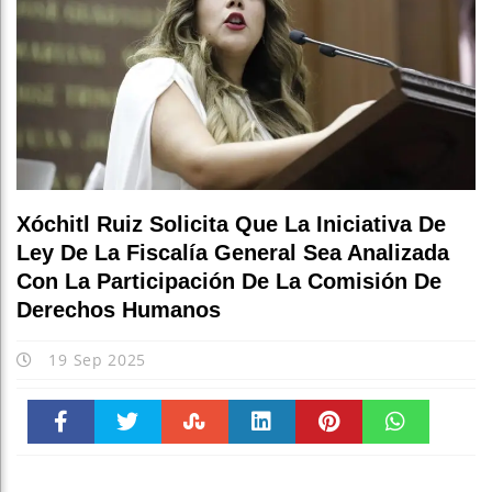
Xóchitl Ruiz Solicita Que La Iniciativa De
Ley De La Fiscalía General Sea Analizada
Con La Participación De La Comisión De
Derechos Humanos
19 Sep 2025
Faceboo
Twitter
Stumble
linkedin
Pinteres
WhatsAp