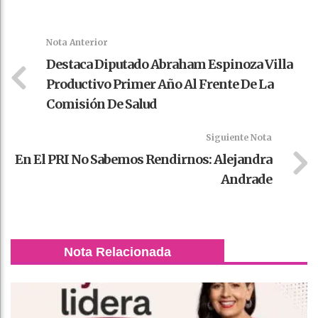
Faceboo
Twitter
Stumble
linkedin
Pinteres
WhatsAp
k
t
pt
Nota Anterior
Destaca Diputado Abraham Espinoza Villa
Productivo Primer Año Al Frente De La
Comisión De Salud
Siguiente Nota
En El PRI No Sabemos Rendirnos: Alejandra
Andrade
Nota Relacionada