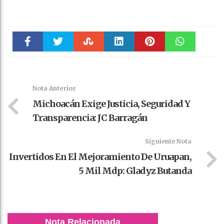
Faceboo
Twitter
Stumble
linkedin
Pinteres
WhatsAp
k
t
pt
Nota Anterior
Michoacán Exige Justicia, Seguridad Y
Transparencia: JC Barragán
Siguiente Nota
Invertidos En El Mejoramiento De Uruapan,
5 Mil Mdp: Gladyz Butanda
Nota Relacionada