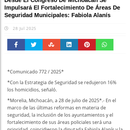
Desde El Congreso De Michoacán Se
Impulsará El Fortalecimiento De Áreas De
Seguridad Municipales: Fabiola Alanís
28 Jul 2025
Faceboo
Twitter
Stumble
linkedin
Pinteres
WhatsAp
k
t
pt
*Comunicado 772 / 2025*
*Con la Estrategia de Seguridad se redujeron 16%
los homicidios, señaló.
*Morelia, Michoacán, a 28 de julio de 2025*.- En el
marco de las últimas reformas en materia de
seguridad, la inclusión de los ayuntamientos y el
fortalecimiento de sus áreas policiales será una
prioridad, coincidieron la diputada Fabiola Alanís y la