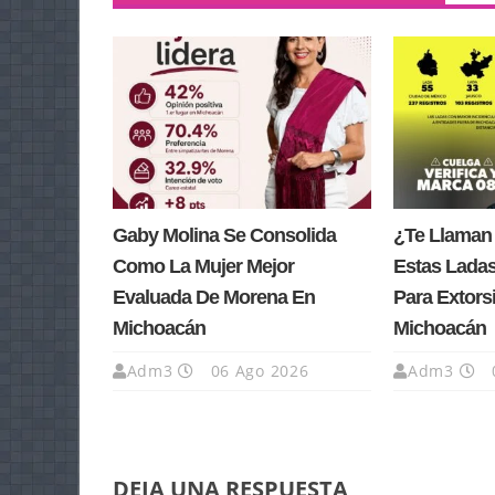
Gaby Molina Se Consolida
¿Te Llaman
Como La Mujer Mejor
Estas Lada
Evaluada De Morena En
Para Extors
Michoacán
Michoacán
Adm3
06 Ago 2026
Adm3
DEJA UNA RESPUESTA