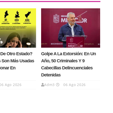
 De Otro Estado?
Golpe A La Extorsión: En Un
s Son Más Usadas
Año, 50 Criminales Y 9
ionar En
Cabecillas Delincuenciales
Detenidas
06 Ago 2026
Adm3
06 Ago 2026