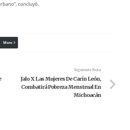
urbano”, concluyó.
More
linkedin
Pinterest
Siguiente Nota
e
Jalo X Las Mujeres De Carín León,
Combatirá Pobreza Menstrual En
Michoacán