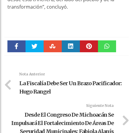
transformación”, concluyó.
Faceboo
Twitter
Stumble
linkedin
Pinteres
WhatsAp
k
t
pt
Nota Anterior
La Fiscalía Debe Ser Un Brazo Pacificador:
Hugo Rangel
Siguiente Nota
Desde El Congreso De Michoacán Se
Impulsará El Fortalecimiento De Áreas De
Seguridad Municipales: Fabiola Alanís