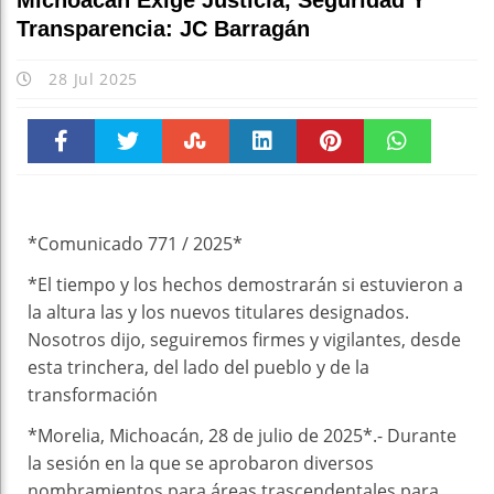
Michoacán Exige Justicia, Seguridad Y
Transparencia: JC Barragán
28 Jul 2025
Faceboo
Twitter
Stumble
linkedin
Pinteres
WhatsAp
k
t
pt
*Comunicado 771 / 2025*
*El tiempo y los hechos demostrarán si estuvieron a
la altura las y los nuevos titulares designados.
Nosotros dijo, seguiremos firmes y vigilantes, desde
esta trinchera, del lado del pueblo y de la
transformación
*Morelia, Michoacán, 28 de julio de 2025*.- Durante
la sesión en la que se aprobaron diversos
nombramientos para áreas trascendentales para