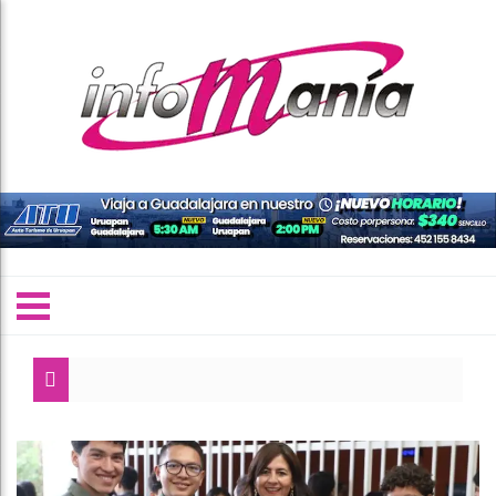
A
I
M