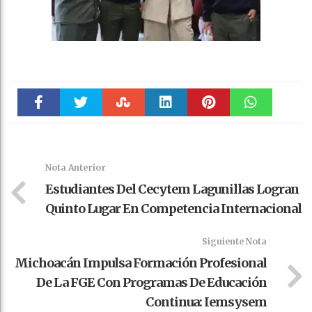
Faceboo
Twitter
Stumble
linkedin
Pinteres
WhatsAp
k
t
pt
Nota Anterior
Estudiantes Del Cecytem Lagunillas Logran
Quinto Lugar En Competencia Internacional
Siguiente Nota
Michoacán Impulsa Formación Profesional
De La FGE Con Programas De Educación
Continua: Iemsysem