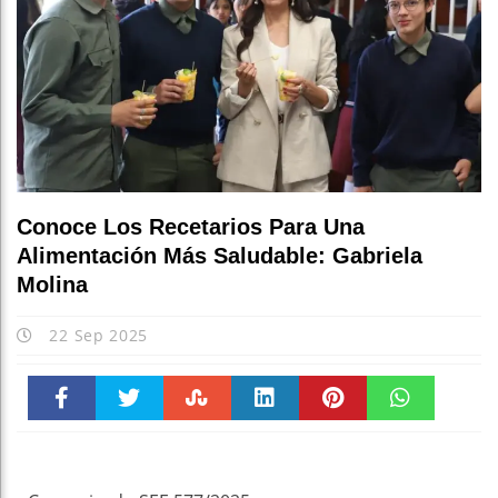
Conoce Los Recetarios Para Una
Alimentación Más Saludable: Gabriela
Molina
22 Sep 2025
Faceboo
Twitter
Stumble
linkedin
Pinteres
WhatsAp
k
t
pt