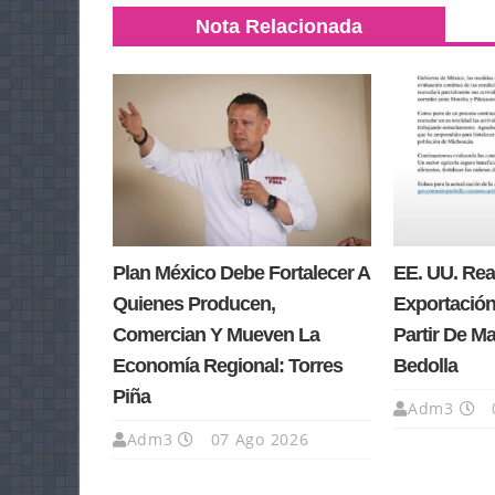
Nota Relacionada
Plan México Debe Fortalecer A
EE. UU. Re
Quienes Producen,
Exportación
Comercian Y Mueven La
Partir De M
Economía Regional: Torres
Bedolla
Piña
Adm3
Adm3
07 Ago 2026