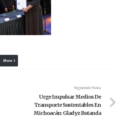
More
linkedin
Pinterest
Siguiente Nota
Urge Impulsar Medios De
Transporte Sustentables En
Michoacán: Gladyz Butanda