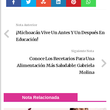
Faceboo
Twitter
Stumble
linkedin
Pinteres
WhatsAp
k
t
pt
Nota Anterior
¡Michoacán Vive Un Antes Y Un Después En
Educación!
Siguiente Nota
Conoce Los Recetarios Para Una
Alimentación Más Saludable: Gabriela
Molina
Nota Relacionada