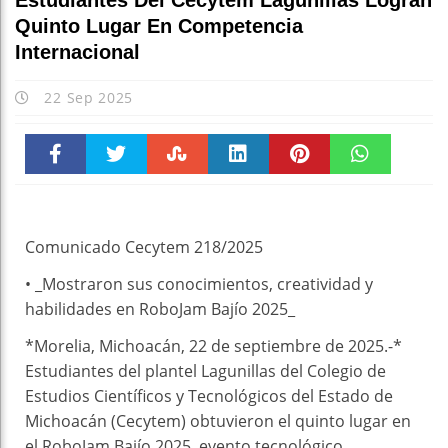
Estudiantes Del Cecytem Lagunillas Logran
Quinto Lugar En Competencia
Internacional
22 Sep 2025
Faceboo
Twitter
Stumble
linkedin
Pinteres
WhatsAp
k
t
pt
Comunicado Cecytem 218/2025
• _Mostraron sus conocimientos, creatividad y
habilidades en RoboJam Bajío 2025_
*Morelia, Michoacán, 22 de septiembre de 2025.-*
Estudiantes del plantel Lagunillas del Colegio de
Estudios Científicos y Tecnológicos del Estado de
Michoacán (Cecytem) obtuvieron el quinto lugar en
el RoboJam Bajío 2025, evento tecnológico