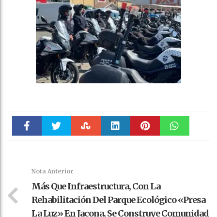
Faceboo
Twitter
Stumble
linkedin
Pinteres
WhatsAp
k
t
pt
Nota Anterior
Más Que Infraestructura, Con La
Rehabilitación Del Parque Ecológico «Presa
La Luz» En Jacona, Se Construye Comunidad