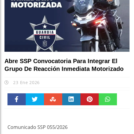
Abre SSP Convocatoria Para Integrar El
Grupo De Reacción Inmediata Motorizado
23 Ene 2026
Faceboo
Twitter
Stumble
linkedin
Pinteres
WhatsAp
k
t
pt
Comunicado SSP 055/2026