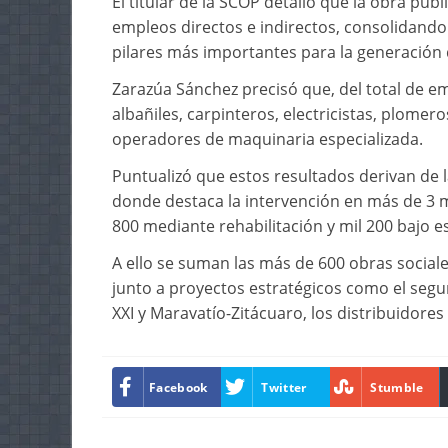
El titular de la SCOP detalló que la obra púb
empleos directos e indirectos, consolidando
pilares más importantes para la generación 
Zarazúa Sánchez precisó que, del total de e
albañiles, carpinteros, electricistas, plome
operadores de maquinaria especializada.
Puntualizó que estos resultados derivan de l
donde destaca la intervención en más de 3 mi
800 mediante rehabilitación y mil 200 bajo 
A ello se suman las más de 600 obras socia
junto a proyectos estratégicos como el segund
XXI y Maravatío-Zitácuaro, los distribuidores 
Facebook
Twitter
Stumble