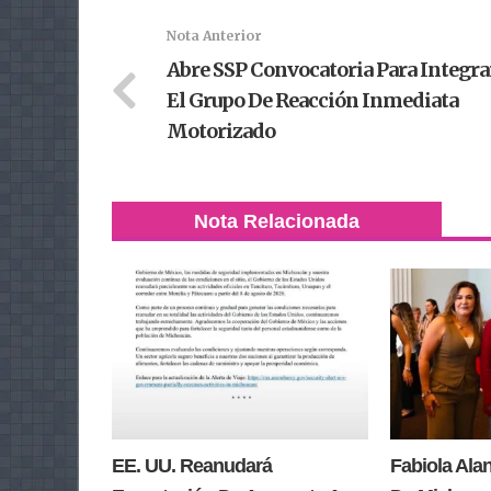
Nota Anterior
Abre SSP Convocatoria Para Integra
El Grupo De Reacción Inmediata
Motorizado
Nota Relacionada
EE. UU. Reanudará
Fabiola Ala