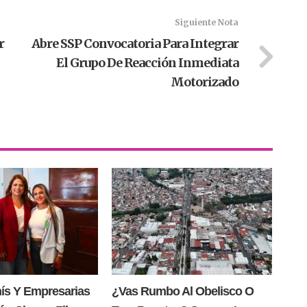
Siguiente Nota
r
Abre SSP Convocatoria Para Integrar
El Grupo De Reacción Inmediata
Motorizado
nís Y Empresarias
¿Vas Rumbo Al Obelisco O