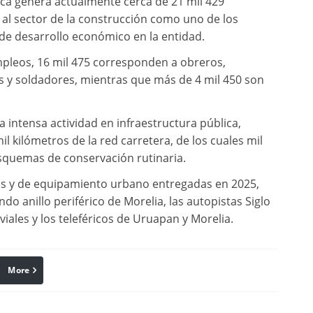
lica genera actualmente cerca de 21 mil 429
 al sector de la construcción como uno de los
de desarrollo económico en la entidad.
mpleos, 16 mil 475 corresponden a obreros,
ros y soldadores, mientras que más de 4 mil 450 son
a intensa actividad en infraestructura pública,
l kilómetros de la red carretera, de los cuales mil
esquemas de conservación rutinaria.
les y de equipamiento urbano entregadas en 2025,
o anillo periférico de Morelia, las autopistas Siglo
viales y los teleféricos de Uruapan y Morelia.
More
linkedin
Pinterest