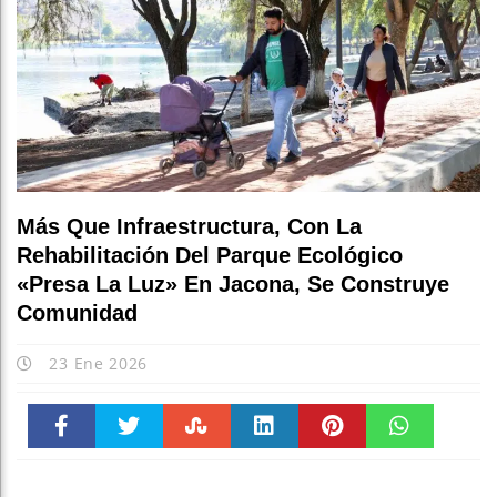
Más Que Infraestructura, Con La
Rehabilitación Del Parque Ecológico
«Presa La Luz» En Jacona, Se Construye
Comunidad
23 Ene 2026
Faceboo
Twitter
Stumble
linkedin
Pinteres
WhatsAp