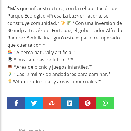
k
t
pt
*Más que infraestructura, con la rehabilitación del
Parque Ecológico «Presa La Luz» en Jacona, se
construye comunidad.*
*Con una inversión de
30 mdp a través del Fortapaz, el gobernador Alfredo
Ramírez Bedolla inauguró este espacio recuperado
que cuenta con:*
*Alberca natural y artificial.*
*Dos canchas de fútbol 7.*
*Área de picnic y juegos infantiles.*
*Casi 2 mil m² de andadores para caminar.*
*Alumbrado solar y áreas comerciales.*
Faceboo
Twitter
Stumble
linkedin
Pinteres
WhatsAp
k
t
pt
Nota Anterior