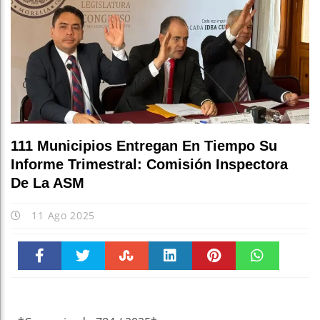
111 Municipios Entregan En Tiempo Su
Informe Trimestral: Comisión Inspectora
De La ASM
11 Ago 2025
Faceboo
Twitter
Stumble
linkedin
Pinteres
WhatsAp
k
t
pt