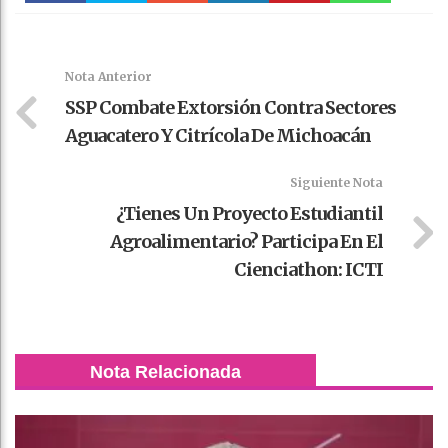
Faceboo
Twitter
Stumble
linkedin
Pinteres
WhatsAp
k
t
pt
Nota Anterior
SSP Combate Extorsión Contra Sectores
Aguacatero Y Citrícola De Michoacán
Siguiente Nota
¿Tienes Un Proyecto Estudiantil
Agroalimentario? Participa En El
Cienciathon: ICTI
Nota Relacionada