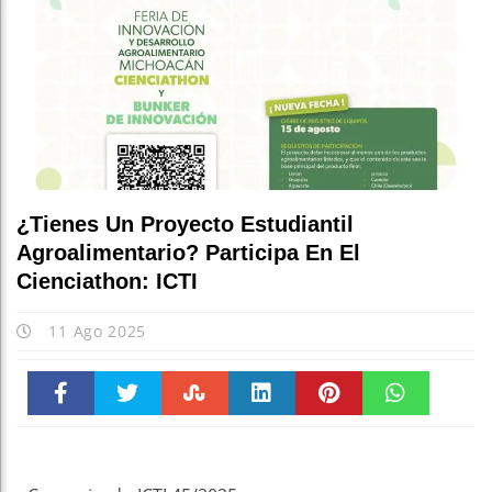
¿Tienes Un Proyecto Estudiantil
Agroalimentario? Participa En El
Cienciathon: ICTI
11 Ago 2025
Faceboo
Twitter
Stumble
linkedin
Pinteres
WhatsAp
k
t
pt