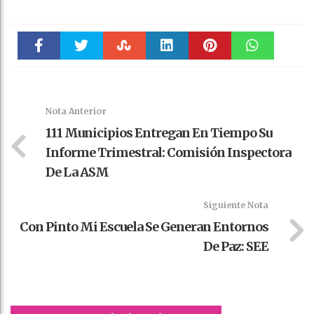
Faceboo
Twitter
Stumble
linkedin
Pinteres
WhatsAp
k
t
pt
Nota Anterior
111 Municipios Entregan En Tiempo Su
Informe Trimestral: Comisión Inspectora
De La ASM
Siguiente Nota
Con Pinto Mi Escuela Se Generan Entornos
De Paz: SEE