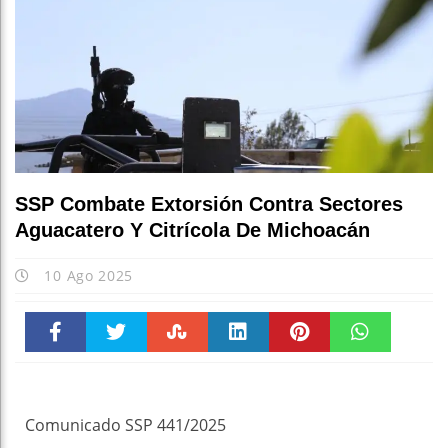
SSP Combate Extorsión Contra Sectores
Aguacatero Y Citrícola De Michoacán
10 Ago 2025
Faceboo
Twitter
Stumble
linkedin
Pinteres
WhatsAp
k
t
pt
Comunicado SSP 441/2025