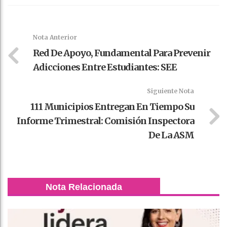
Faceboo
Twitter
Stumble
linkedin
Pinteres
WhatsAp
k
t
pt
Nota Anterior
Red De Apoyo, Fundamental Para Prevenir
Adicciones Entre Estudiantes: SEE
Siguiente Nota
111 Municipios Entregan En Tiempo Su
Informe Trimestral: Comisión Inspectora
De La ASM
Nota Relacionada