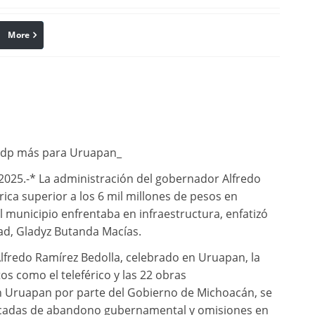
More
linkedin
Pinterest
 mdp más para Uruapan_
025.-* La administración del gobernador Alfredo
ica superior a los 6 mil millones de pesos en
el municipio enfrentaba en infraestructura, enfatizó
dad, Gladyz Butanda Macías.
Alfredo Ramírez Bedolla, celebrado en Uruapan, la
s como el teleférico y las 22 obras
n Uruapan por parte del Gobierno de Michoacán, se
 décadas de abandono gubernamental y omisiones en