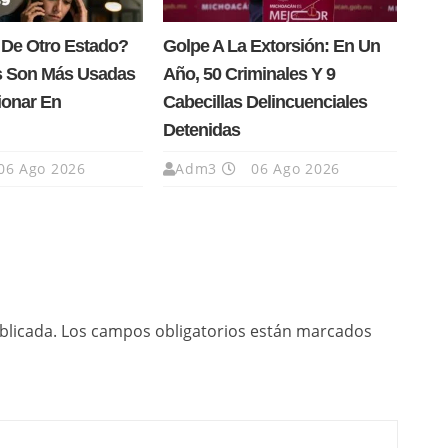
 De Otro Estado?
Golpe A La Extorsión: En Un
s Son Más Usadas
Año, 50 Criminales Y 9
ionar En
Cabecillas Delincuenciales
Detenidas
06 Ago 2026
Adm3
06 Ago 2026
blicada.
Los campos obligatorios están marcados