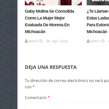
Gaby Molina Se Consolida
¿Te Llaman
Como La Mujer Mejor
Estas Lada
Evaluada De Morena En
Para Extors
Michoacán
Michoacán
Adm3
06 Ago 2026
Adm3
DEJA UNA RESPUESTA
Tu dirección de correo electrónico no será pu
con
*
Comentario
*