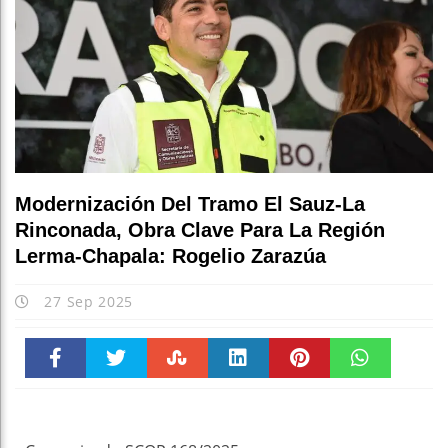
Modernización Del Tramo El Sauz-La
Rinconada, Obra Clave Para La Región
Lerma-Chapala: Rogelio Zarazúa
27 Sep 2025
Faceboo
Twitter
Stumble
linkedin
Pinteres
WhatsAp
k
t
pt