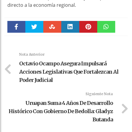
directo a la economía regional.
Faceboo
Twitter
Stumble
linkedin
Pinteres
WhatsAp
k
t
pt
Nota Anterior
Octavio Ocampo Asegura Impulsará
Acciones Legislativas Que Fortalezcan Al
Poder Judicial
Siguiente Nota
Uruapan Suma 4 Años De Desarrollo
Histórico Con Gobierno De Bedolla: Gladyz
Butanda