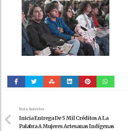
Faceboo
Twitter
Stumble
linkedin
Pinteres
WhatsAp
k
t
pt
Nota Anterior
Inicia Entrega De 5 Mil Créditos A La
Palabra A Mujeres Artesanas Indígenas