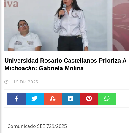
E
Universidad Rosario Castellanos Prioriza A
Michoacán: Gabriela Molina
16 Dic 2025
Faceboo
Twitter
Stumble
linkedin
Pinteres
WhatsAp
k
t
pt
Comunicado SEE 729/2025