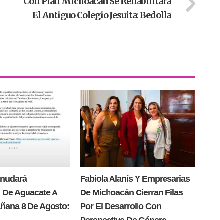
Con Plan Michoacán Se Rehabilitará
El Antiguo Colegio Jesuita: Bedolla
anudará
Fabiola Alanís Y Empresarias
 De Aguacate A
De Michoacán Cierran Filas
añana 8 De Agosto:
Por El Desarrollo Con