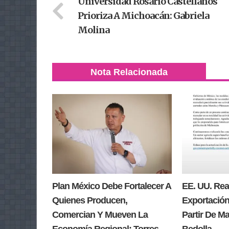
Universidad Rosario Castellanos
Prioriza A Michoacán: Gabriela
Molina
Nota Relacionada
Plan México Debe Fortalecer A
EE. UU. Re
Quienes Producen,
Exportación
Comercian Y Mueven La
Partir De M