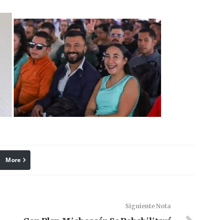
More
linkedin
Pinterest
Siguiente Nota