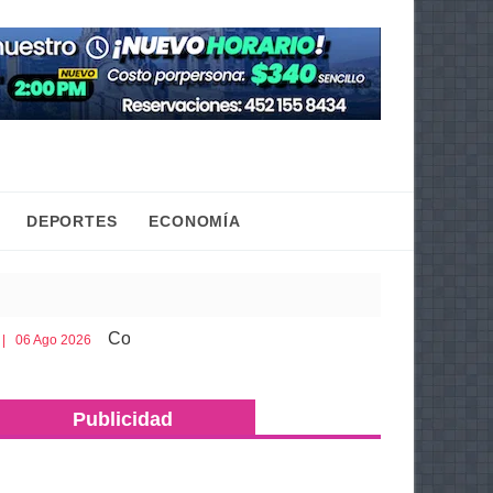
DEPORTES
ECONOMÍA
Cobaem ofrece bachillerato sabatino para mayores de 20 año
Publicidad