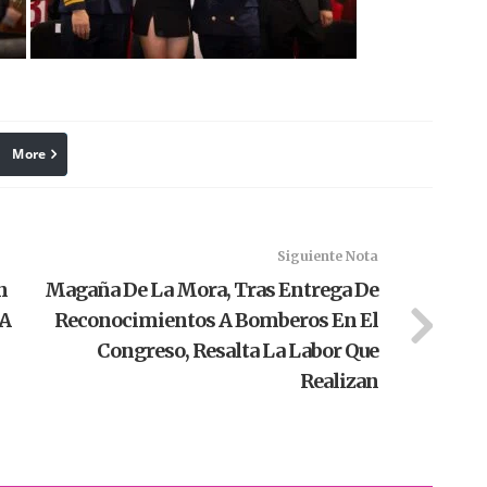
More
linkedin
Pinterest
Siguiente Nota
n
Magaña De La Mora, Tras Entrega De
 A
Reconocimientos A Bomberos En El
Congreso, Resalta La Labor Que
Realizan