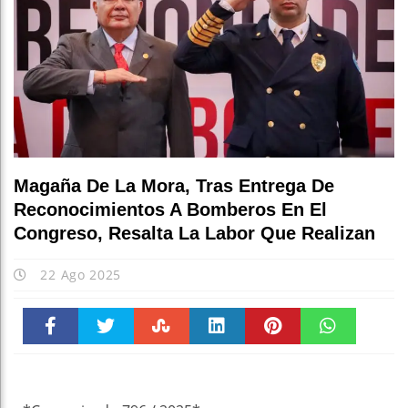
Magaña De La Mora, Tras Entrega De
Reconocimientos A Bomberos En El
Congreso, Resalta La Labor Que Realizan
22 Ago 2025
Faceboo
Twitter
Stumble
linkedin
Pinteres
WhatsAp
k
t
pt