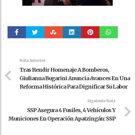
Faceboo
Twitter
Stumble
linkedin
Pinteres
WhatsAp
k
t
pt
Nota Anterior
Tras Rendir Homenaje A Bomberos,
Giulianna Bugarini Anuncia Avances En Una
Reforma Histórica Para Dignificar Su Labor
Siguiente Nota
SSP Asegura 4 Fusiles, 4 Vehículos Y
Municiones En Operación Apatzingán: SSP