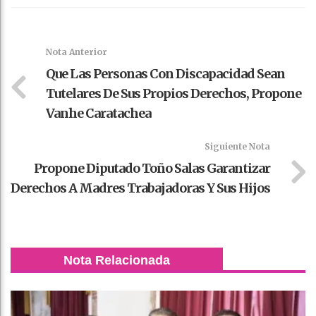
Faceboo
Twitter
Stumble
linkedin
Pinteres
WhatsAp
k
t
pt
Nota Anterior
Que Las Personas Con Discapacidad Sean
Tutelares De Sus Propios Derechos, Propone
Vanhe Caratachea
Siguiente Nota
Propone Diputado Toño Salas Garantizar
Derechos A Madres Trabajadoras Y Sus Hijos
Nota Relacionada