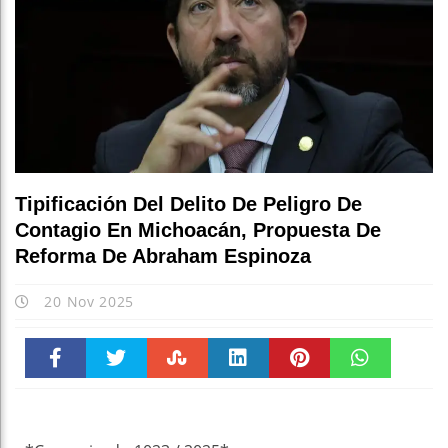
Tipificación Del Delito De Peligro De
Contagio En Michoacán, Propuesta De
Reforma De Abraham Espinoza
20 Nov 2025
Faceboo
Twitter
Stumble
linkedin
Pinteres
WhatsAp
k
t
pt