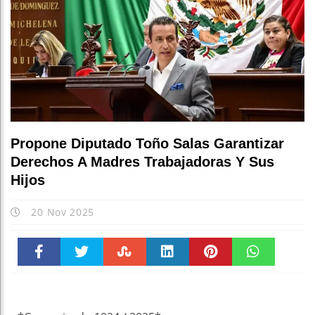
Propone Diputado Toño Salas Garantizar
Derechos A Madres Trabajadoras Y Sus
Hijos
20 Nov 2025
Faceboo
Twitter
Stumble
linkedin
Pinteres
WhatsAp
k
t
pt