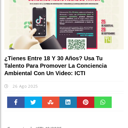
¿Tienes Entre 18 Y 30 Años? Usa Tu
Talento Para Promover La Conciencia
Ambiental Con Un Video: ICTI
26 Ago 2025
Faceboo
Twitter
Stumble
linkedin
Pinteres
WhatsAp
k
t
pt