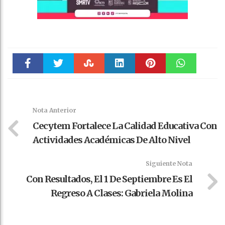
Faceboo
Twitter
Stumble
linkedin
Pinteres
WhatsAp
k
t
pt
Nota Anterior
Cecytem Fortalece La Calidad Educativa Con
Actividades Académicas De Alto Nivel
Siguiente Nota
Con Resultados, El 1 De Septiembre Es El
Regreso A Clases: Gabriela Molina