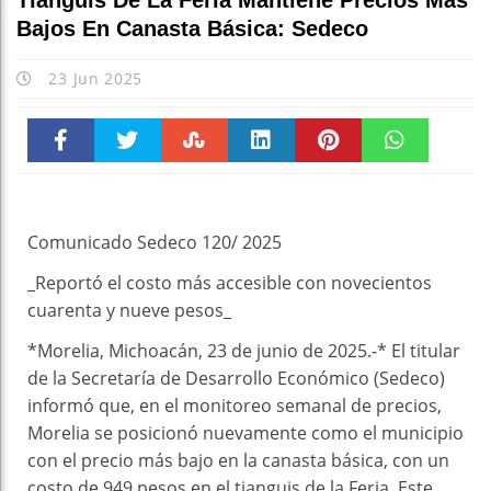
Tianguis De La Feria Mantiene Precios Más
Bajos En Canasta Básica: Sedeco
23 Jun 2025
Faceboo
Twitter
Stumble
linkedin
Pinteres
WhatsAp
k
t
pt
Comunicado Sedeco 120/ 2025
_Reportó el costo más accesible con novecientos
cuarenta y nueve pesos_
*Morelia, Michoacán, 23 de junio de 2025.-* El titular
de la Secretaría de Desarrollo Económico (Sedeco)
informó que, en el monitoreo semanal de precios,
Morelia se posicionó nuevamente como el municipio
con el precio más bajo en la canasta básica, con un
costo de 949 pesos en el tianguis de la Feria. Este