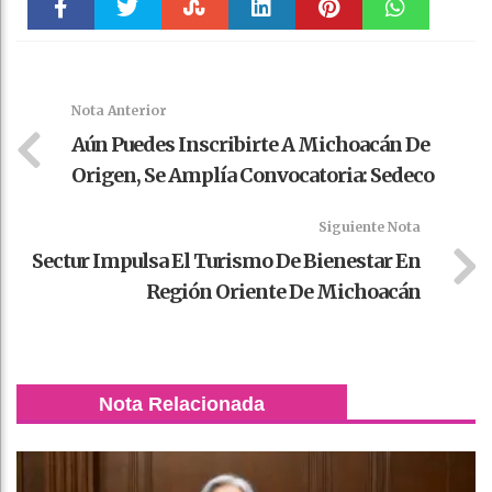
Faceboo
Twitter
Stumble
linkedin
Pinteres
WhatsAp
k
t
pt
Nota Anterior
Aún Puedes Inscribirte A Michoacán De
Origen, Se Amplía Convocatoria: Sedeco
Siguiente Nota
Sectur Impulsa El Turismo De Bienestar En
Región Oriente De Michoacán
Nota Relacionada