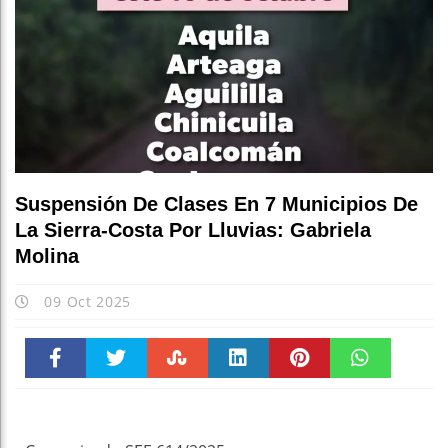
Suspensión De Clases En 7 Municipios De
La Sierra-Costa Por Lluvias: Gabriela
Molina
09 Oct 2025
Faceboo
Twitter
Stumble
linkedin
Pinteres
WhatsAp
k
t
pt