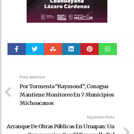
Faceboo
Twitter
Stumble
linkedin
Pinteres
WhatsAp
k
t
pt
Nota Anterior
Por Tormenta “Raymond”, Conagua
Mantiene Monitoreo En 7 Municipios
Michoacanos
Siguiente Nota
Arranque De Obras Públicas En Uruapan: Un