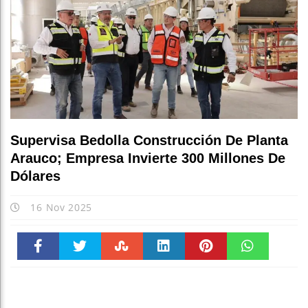
Supervisa Bedolla Construcción De Planta
Arauco; Empresa Invierte 300 Millones De
Dólares
16 Nov 2025
Faceboo
Twitter
Stumble
linkedin
Pinteres
WhatsAp
k
t
pt