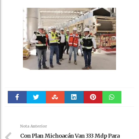
Faceboo
Twitter
Stumble
linkedin
Pinteres
WhatsAp
k
t
pt
Nota Anterior
Con Plan Michoacán Van 333 Mdp Para