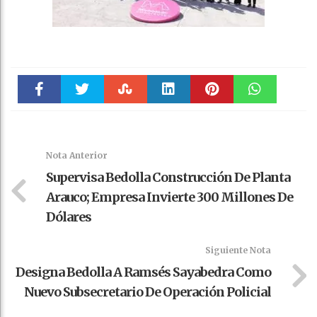
Faceboo
Twitter
Stumble
linkedin
Pinteres
WhatsAp
k
t
pt
Nota Anterior
Supervisa Bedolla Construcción De Planta
Arauco; Empresa Invierte 300 Millones De
Dólares
Siguiente Nota
Designa Bedolla A Ramsés Sayabedra Como
Nuevo Subsecretario De Operación Policial