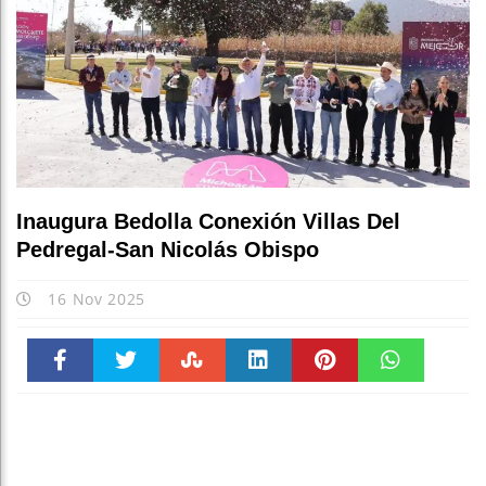
Inaugura Bedolla Conexión Villas Del
Pedregal-San Nicolás Obispo
16 Nov 2025
Faceboo
Twitter
Stumble
linkedin
Pinteres
WhatsAp
k
t
pt