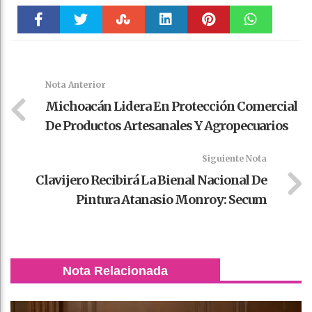
Faceboo
Twitter
Stumble
linkedin
Pinteres
WhatsAp
k
t
pt
Nota Anterior
Michoacán Lidera En Protección Comercial
De Productos Artesanales Y Agropecuarios
Siguiente Nota
Clavijero Recibirá La Bienal Nacional De
Pintura Atanasio Monroy: Secum
Nota Relacionada