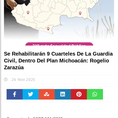
Se Rehabilitarán 9 Cuarteles De La Guardia
Civil, Dentro Del Plan Michoacán: Rogelio
Zarazúa
26 Nov 2025
Faceboo
Twitter
Stumble
linkedin
Pinteres
WhatsAp
k
t
pt