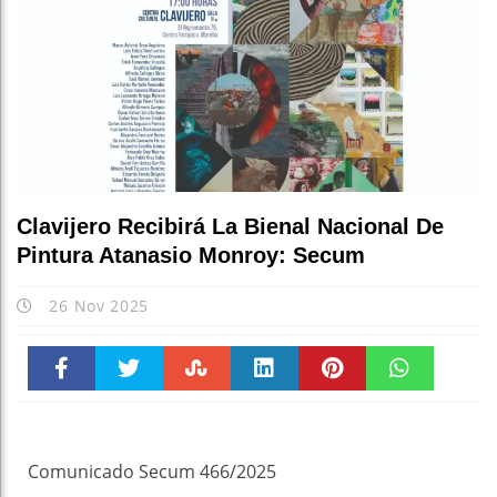
Clavijero Recibirá La Bienal Nacional De
Pintura Atanasio Monroy: Secum
26 Nov 2025
Faceboo
Twitter
Stumble
linkedin
Pinteres
WhatsAp
k
t
pt
Comunicado Secum 466/2025