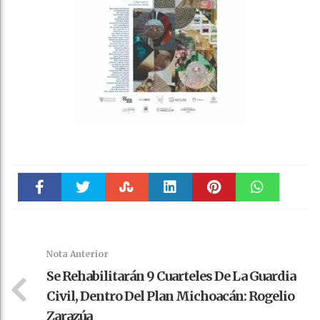
Faceboo
Twitter
Stumble
linkedin
Pinteres
WhatsAp
k
t
pt
Nota Anterior
Se Rehabilitarán 9 Cuarteles De La Guardia
Civil, Dentro Del Plan Michoacán: Rogelio
Zarazúa