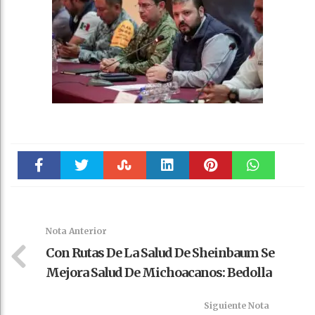
Faceboo
Twitter
Stumble
linkedin
Pinteres
WhatsAp
k
t
pt
Nota Anterior
Con Rutas De La Salud De Sheinbaum Se
Mejora Salud De Michoacanos: Bedolla
Siguiente Nota