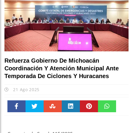
Refuerza Gobierno De Michoacán
Coordinación Y Atención Municipal Ante
Temporada De Ciclones Y Huracanes
21 Ago 2025
Faceboo
Twitter
Stumble
linkedin
Pinteres
WhatsAp
k
t
pt