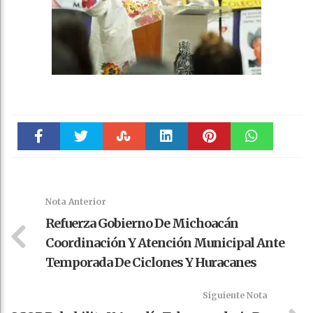
Faceboo
Twitter
Stumble
linkedin
Pinteres
WhatsAp
k
t
pt
Nota Anterior
Refuerza Gobierno De Michoacán
Coordinación Y Atención Municipal Ante
Temporada De Ciclones Y Huracanes
Siguiente Nota