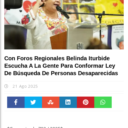
Con Foros Regionales Belinda Iturbide
Escucha A La Gente Para Conformar Ley
De Búsqueda De Personas Desaparecidas
21 Ago 2025
Faceboo
Twitter
Stumble
linkedin
Pinteres
WhatsAp
k
t
pt