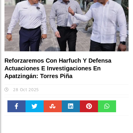
Reforzaremos Con Harfuch Y Defensa
Actuaciones E Investigaciones En
Apatzingán: Torres Piña
28 Oct 2025
Faceboo
Twitter
Stumble
linkedin
Pinteres
WhatsAp
k
t
pt