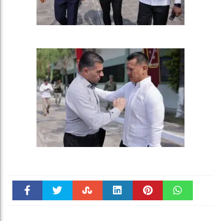
Faceboo
Twitter
Stumble
linkedin
Pinteres
WhatsAp