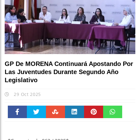
GP De MORENA Continuará Apostando Por
Las Juventudes Durante Segundo Año
Legislativo
29 Oct 2025
Faceboo
Twitter
Stumble
linkedin
Pinteres
WhatsAp
k
t
pt