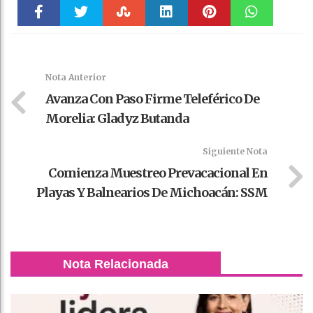
Faceboo
Twitter
Stumble
linkedin
Pinteres
WhatsAp
k
t
pt
Nota Anterior
Avanza Con Paso Firme Teleférico De
Morelia: Gladyz Butanda
Siguiente Nota
Comienza Muestreo Prevacacional En
Playas Y Balnearios De Michoacán: SSM
Nota Relacionada