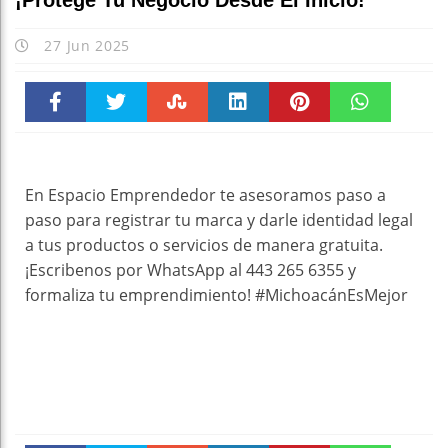
¡Protege Tu Negocio Desde El Inicio!
27 Jun 2025
Faceboo
Twitter
Stumble
linkedin
Pinteres
WhatsAp
k
t
pt
En Espacio Emprendedor te asesoramos paso a
paso para registrar tu marca y darle identidad legal
a tus productos o servicios de manera gratuita.
¡Escribenos por WhatsApp al 443 265 6355 y
formaliza tu emprendimiento! #MichoacánEsMejor