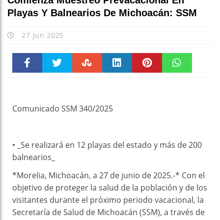
Comienza Muestreo Prevacacional En
Playas Y Balnearios De Michoacán: SSM
27 Jun 2025
Faceboo
Twitter
Stumble
linkedin
Pinteres
WhatsAp
k
t
pt
Comunicado SSM 340/2025
• _Se realizará en 12 playas del estado y más de 200
balnearios_
*Morelia, Michoacán, a 27 de junio de 2025.-* Con el
objetivo de proteger la salud de la población y de los
visitantes durante el próximo periodo vacacional, la
Secretaría de Salud de Michoacán (SSM), a través de