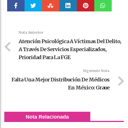
Faceboo
Twitter
Stumble
linkedin
Pinteres
WhatsAp
k
t
pt
Nota Anterior
Atención Psicológica A Víctimas Del Delito,
A Través De Servicios Especializados,
Prioridad Para La FGE
Siguiente Nota
Falta Una Mejor Distribución De Médicos
En México: Graue
Nota Relacionada