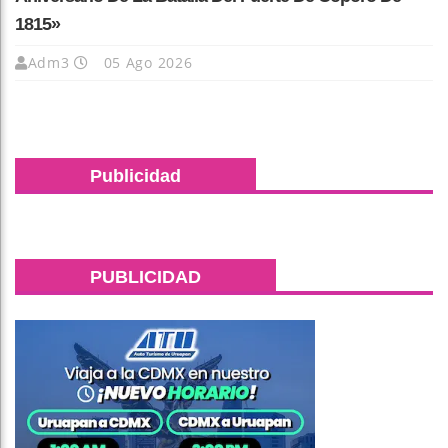
1815»
Adm3
05 Ago 2026
Publicidad
PUBLICIDAD