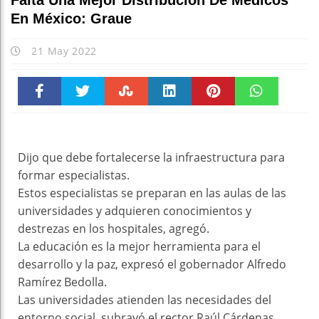
Falta Una Mejor Distribución De Médicos
En México: Graue
21 May 2022
Faceboo
Twitter
Stumble
linkedin
Pinteres
WhatsAp
k
t
pt
Dijo que debe fortalecerse la infraestructura para
formar especialistas.
Estos especialistas se preparan en las aulas de las
universidades y adquieren conocimientos y
destrezas en los hospitales, agregó.
La educación es la mejor herramienta para el
desarrollo y la paz, expresó el gobernador Alfredo
Ramírez Bedolla.
Las universidades atienden las necesidades del
entorno social, subrayó el rector Raúl Cárdenas