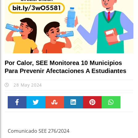
Por Calor, SEE Monitorea 10 Municipios
Para Prevenir Afectaciones A Estudiantes
28 May 2024
Faceboo
Twitter
Stumble
linkedin
Pinteres
WhatsAp
k
t
pt
Comunicado SEE 276/2024