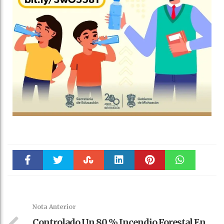
Faceboo
Twitter
Stumble
linkedin
Pinteres
WhatsAp
k
t
pt
Nota Anterior
Controlado Un 80 % Incendio Forestal En