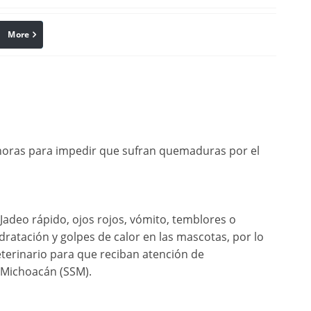
More
linkedin
Pinterest
00 horas para impedir que sufran quemaduras por el
Jadeo rápido, ojos rojos, vómito, temblores o
ratación y golpes de calor en las mascotas, por lo
eterinario para que reciban atención de
e Michoacán (SSM).