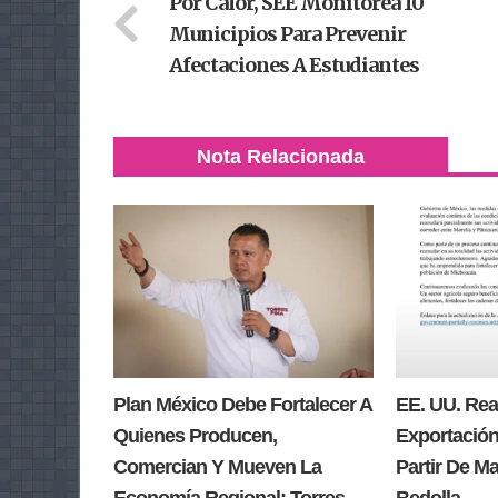
Por Calor, SEE Monitorea 10
Municipios Para Prevenir
Afectaciones A Estudiantes
Nota Relacionada
Plan México Debe Fortalecer A
EE. UU. Re
Quienes Producen,
Exportación
Comercian Y Mueven La
Partir De M