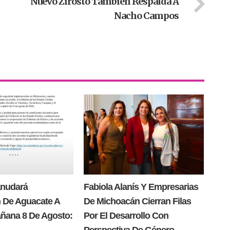
Nuevo Zirosto También Respalda A
Nacho Campos
anudará
Fabiola Alanís Y Empresarias
 De Aguacate A
De Michoacán Cierran Filas
añana 8 De Agosto:
Por El Desarrollo Con