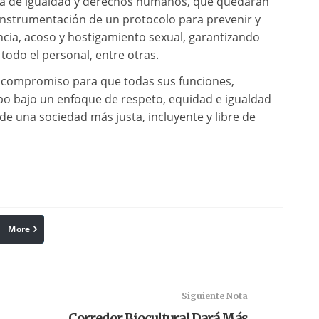
ria de igualdad y derechos humanos, que quedarán
 instrumentación de un protocolo para prevenir y
ncia, acoso y hostigamiento sexual, garantizando
todo el personal, entre otras.
 su compromiso para que todas sus funciones,
cabo bajo un enfoque de respeto, equidad e igualdad
de una sociedad más justa, incluyente y libre de
More
linkedin
Pinterest
Siguiente Nota
Corredor Biocultural Dará Más