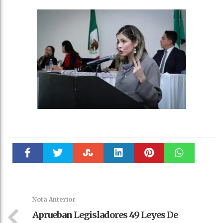
Faceboo
Twitter
Stumble
linkedin
Pinteres
WhatsAp
k
t
pt
Nota Anterior
Aprueban Legisladores 49 Leyes De