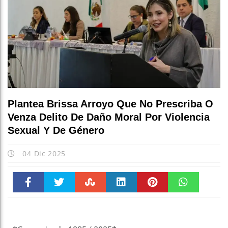
Plantea Brissa Arroyo Que No Prescriba O
Venza Delito De Daño Moral Por Violencia
Sexual Y De Género
04 Dic 2025
Faceboo
Twitter
Stumble
linkedin
Pinteres
WhatsAp
k
t
pt