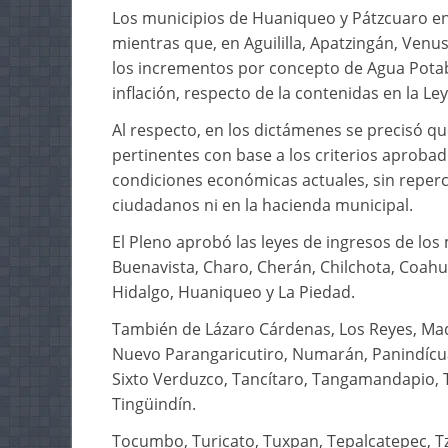
Los municipios de Huaniqueo y Pátzcuaro en 
mientras que, en Aguililla, Apatzingán, Ven
los incrementos por concepto de Agua Potable
inflación, respecto de la contenidas en la Ley 
Al respecto, en los dictámenes se precisó qu
pertinentes con base a los criterios aproba
condiciones económicas actuales, sin repercus
ciudadanos ni en la hacienda municipal.
El Pleno aprobó las leyes de ingresos de los
Buenavista, Charo, Cherán, Chilchota, Coah
Hidalgo, Huaniqueo y La Piedad.
También de Lázaro Cárdenas, Los Reyes, Mad
Nuevo Parangaricutiro, Numarán, Panindícua
Sixto Verduzco, Tancítaro, Tangamandapio, 
Tingüindín.
Tocumbo, Turicato, Tuxpan, Tepalcatepec, Tz