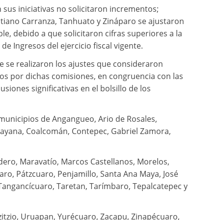
sus iniciativas no solicitaron incrementos;
ustiano Carranza, Tanhuato y Zináparo se ajustaron
, debido a que solicitaron cifras superiores a la
de Ingresos del ejercicio fiscal vigente.
e se realizaron los ajustes que consideraron
dos por dichas comisiones, en congruencia con las
iones significativas en el bolsillo de los
 municipios de Angangueo, Ario de Rosales,
uayana, Coalcomán, Contepec, Gabriel Zamora,
ero, Maravatío, Marcos Castellanos, Morelos,
ro, Pátzcuaro, Penjamillo, Santa Ana Maya, José
Tangancícuaro, Taretan, Tarímbaro, Tepalcatepec y
itzio, Uruapan, Yurécuaro, Zacapu, Zinapécuaro,