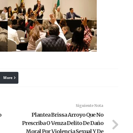
More
linkedin
Pinterest
Siguiente Nota
o
Plantea Brissa Arroyo Que No
Prescriba O Venza Delito De Daño
Moral Por Violencia Sexual Y De