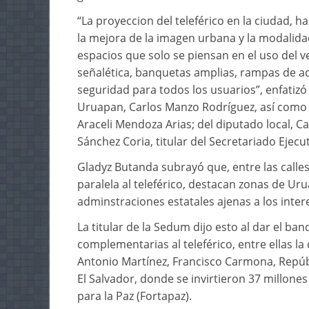
“La proyeccion del teleférico en la ciudad, h
la mejora de la imagen urbana y la modalida
espacios que solo se piensan en el uso del v
señalética, banquetas amplias, rampas de acc
seguridad para todos los usuarios”, enfatiz
Uruapan, Carlos Manzo Rodríguez, así como d
Araceli Mendoza Arias; del diputado local, Ca
Sánchez Coria, titular del Secretariado Ejecu
Gladyz Butanda subrayó que, entre las calle
paralela al teleférico, destacan zonas de Ur
adminstraciones estatales ajenas a los inter
La titular de la Sedum dijo esto al dar el b
complementarias al teleférico, entre ellas la
Antonio Martínez, Francisco Carmona, Repúb
El Salvador, donde se invirtieron 37 millone
para la Paz (Fortapaz).