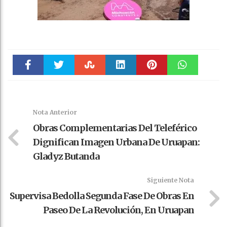
Faceboo
Twitter
Stumble
linkedin
Pinteres
WhatsAp
k
t
pt
Nota Anterior
Obras Complementarias Del Teleférico
Dignifican Imagen Urbana De Uruapan:
Gladyz Butanda
Siguiente Nota
Supervisa Bedolla Segunda Fase De Obras En
Paseo De La Revolución, En Uruapan