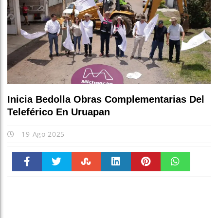
Inicia Bedolla Obras Complementarias Del
Teleférico En Uruapan
19 Ago 2025
Faceboo
Twitter
Stumble
linkedin
Pinteres
WhatsAp
k
t
pt